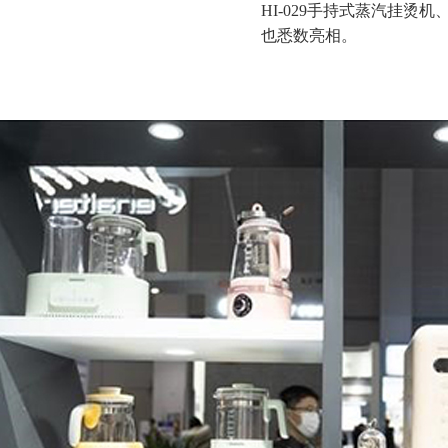
HI-029手持式蒸汽挂烫机
也悉数亮相。