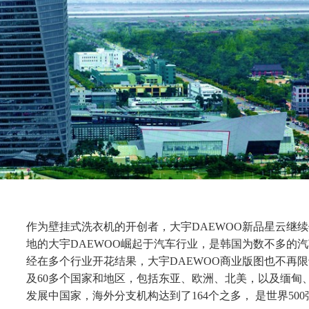
作为壁挂式洗衣机的开创者，大宇DAEWOO新品星云继
地的大宇DAEWOO崛起于汽车行业，是韩国为数不多的
经在多个行业开花结果，大宇DAEWOO商业版图也不再
及60多个国家和地区，包括东亚、欧洲、北美，以及缅甸
发展中国家，海外分支机构达到了164个之多， 是世界500