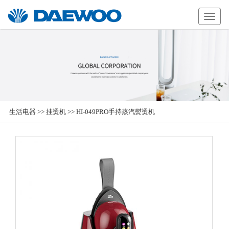
Daewoo
生活电器
>>
挂烫机
>>
HI-049PRO手持蒸汽熨烫机