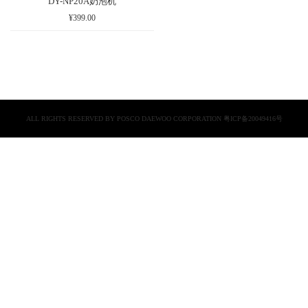
DY-NP20A奶泡机
¥399.00
ALL RIGHTS RESERVED BY POSCO DAEWOO CORPORATION
粤ICP备20049416号