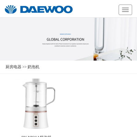
Daewoo
厨房电器
>>
奶泡机