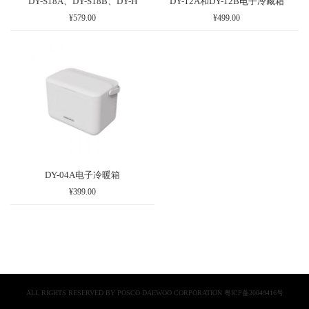
DY-S18A、DY-S18B、DY-H
DY-12A和DY-12B电子冷藏箱
¥579.00
¥499.00
DY-04A电子冷暖箱
¥399.00
ALL RIGHTS RESERVED BY POSCO DAEWOO CORPORATION
粤ICP备20049416号